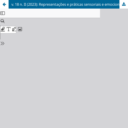
v. 18 n. II (2023): Representações e práticas sensoriais e emocionais na antiguidade e no medievo